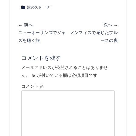
カ
旅のストーリー
テ
ゴ
投
← 前へ
次へ →
リ
前
次
ニューオーリンズでジャ
メンフィスで感じたブル
稿
ー
の
の
ズを聴く旅
ースの夜
ナ
投
投
ビ
稿:
稿:
コメントを残す
ゲ
メールアドレスが公開されることはありませ
ー
ん。
※
が付いている欄は必須項目です
シ
コメント
※
ョ
ン