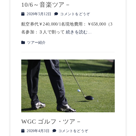
10/6～音楽ツア－
投
2026年5月12日
コメントをどうぞ
稿
航空券代￥240,000/1名現地費用：￥658,000（3
日
名参加：３人で割って
続きを読む…
カ
ツアー紹介
テ
ゴ
リ
ー
WGC ゴルフ・ツア－
投
2026年4月3日
コメントをどうぞ