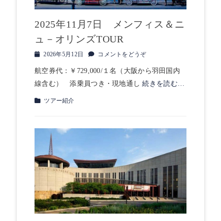
2025年11月7日 メンフィス＆ニ
ュ－オリンズTOUR
投
2026年5月12日
コメントをどうぞ
稿
航空券代：￥729,000/１名（大阪から羽田国内
日
線含む） 添乗員つき・現地通し
続きを読む…
カ
ツアー紹介
テ
ゴ
リ
ー