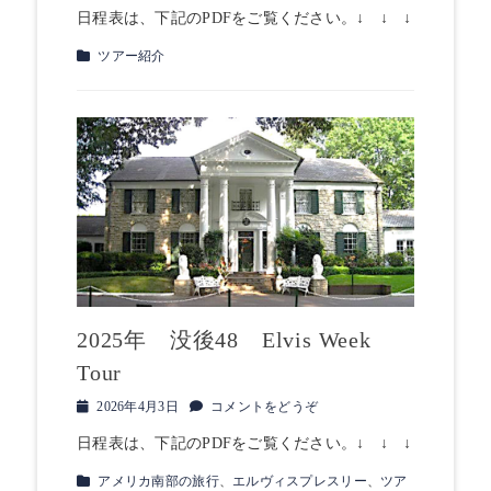
稿
日程表は、下記のPDFをご覧ください。↓ ↓ ↓
日
カ
ツアー紹介
テ
ゴ
リ
ー
2025年 没後48 Elvis Week
Tour
投
2026年4月3日
コメントをどうぞ
稿
日程表は、下記のPDFをご覧ください。↓ ↓ ↓
日
カ
アメリカ南部の旅行
、
エルヴィスプレスリー
、
ツア