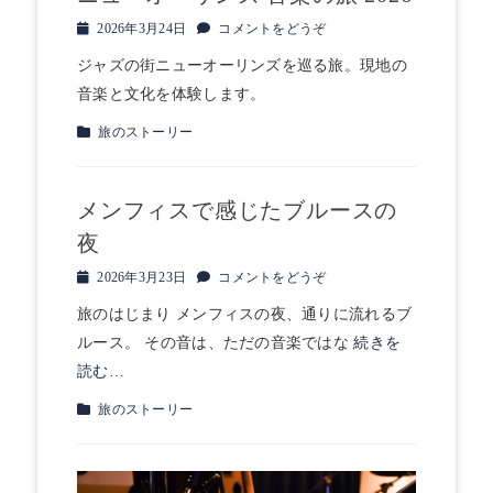
投
2026年3月24日
コメントをどうぞ
稿
ジャズの街ニューオーリンズを巡る旅。現地の
日
音楽と文化を体験します。
カ
旅のストーリー
テ
ゴ
リ
メンフィスで感じたブルースの
ー
夜
投
2026年3月23日
コメントをどうぞ
稿
旅のはじまり メンフィスの夜、通りに流れるブ
日
ルース。 その音は、ただの音楽ではな
続きを
読む…
カ
旅のストーリー
テ
ゴ
リ