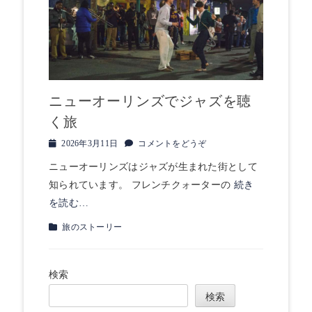
ニューオーリンズでジャズを聴
く旅
投
2026年3月11日
コメントをどうぞ
稿
ニューオーリンズはジャズが生まれた街として
日
知られています。 フレンチクォーターの
続き
を読む…
カ
旅のストーリー
テ
ゴ
リ
検索
ー
検索