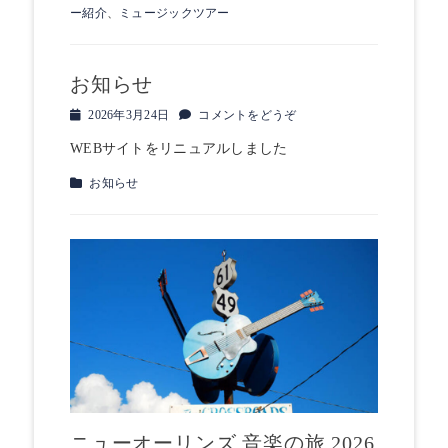
テ
ー紹介
、
ミュージックツアー
ゴ
リ
ー
お知らせ
投
2026年3月24日
コメントをどうぞ
稿
WEBサイトをリニュアルしました
日
カ
お知らせ
テ
ゴ
リ
ー
ニューオーリンズ 音楽の旅 2026