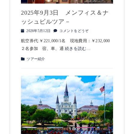
2025年9月3日 メンフィス＆ナ
ッシュビルツア－
投
2026年5月12日
コメントをどうぞ
稿
航空券代:￥221,000/1名 現地費用：￥232,000
日
２名参加 宿、車、通
続きを読む…
カ
ツアー紹介
テ
ゴ
リ
ー