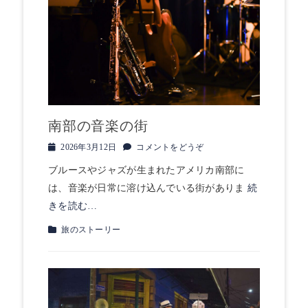
ー
南部の音楽の街
投
2026年3月12日
コメントをどうぞ
稿
ブルースやジャズが生まれたアメリカ南部に
日
は、音楽が日常に溶け込んでいる街がありま
続
きを読む…
カ
旅のストーリー
テ
ゴ
リ
ー